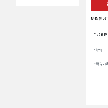
请提供以
产品名称