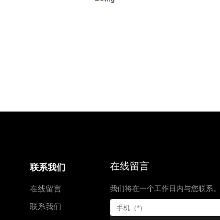
联系电话
为客户创造更多价值
15952679999
在线留言
联系我们
在线留言
我们将在一个工作日内与您联系
联系我们