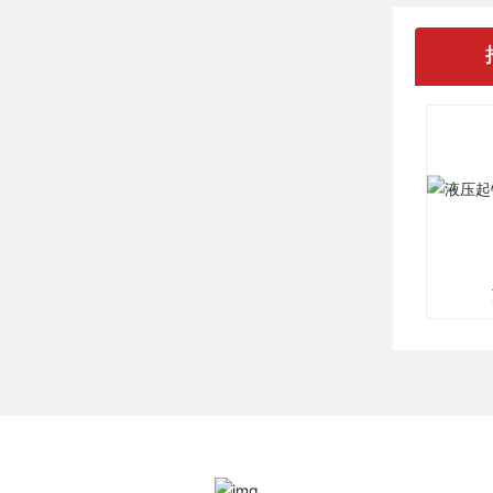
液压起锚机