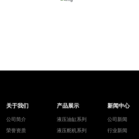
在线留言
我们的专业团队随时为您提供帮助
立即提交
关于我们
产品展示
新闻中心
公司简介
液压油缸系列
公司新闻
荣誉资质
液压舵机系列
行业新闻