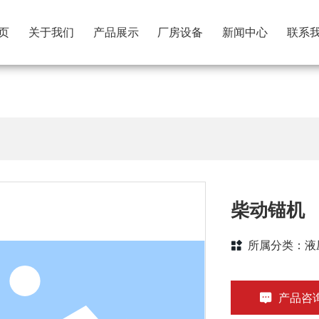
页
关于我们
产品展示
厂房设备
新闻中心
联系
柴动锚机
所属分类：
液
产品咨