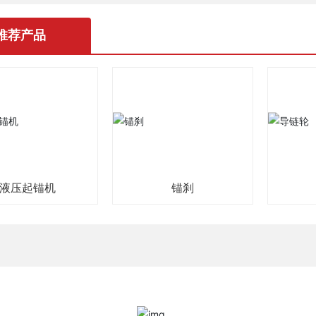
推荐产品
锚刹
导链轮