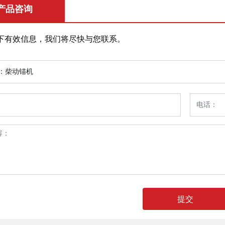
产品咨询
下有效信息，我们将尽快与您联系。
：
柴动锚机
提交